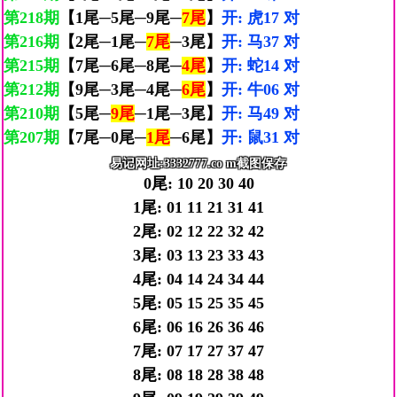
第218期
【
1尾─5尾─9尾─
7尾
】
开: 虎17 对
第216期
【
2尾─1尾─
7尾
─3尾
】
开: 马37 对
第215期
【
7尾─6尾─8尾─
4尾
】
开: 蛇14 对
第212期
【
9尾─3尾─4尾─
6尾
】
开: 牛06 对
第210期
【
5尾─
9尾
─1尾─3尾
】
开: 马49 对
第207期
【
7尾─0尾─
1尾
─6尾
】
开: 鼠31 对
易记网址:3332777.co m截图保存
0尾: 10 20 30 40
1尾: 01 11 21 31 41
2尾: 02 12 22 32 42
3尾: 03 13 23 33 43
4尾: 04 14 24 34 44
5尾: 05 15 25 35 45
6尾: 06 16 26 36 46
7尾: 07 17 27 37 47
8尾: 08 18 28 38 48