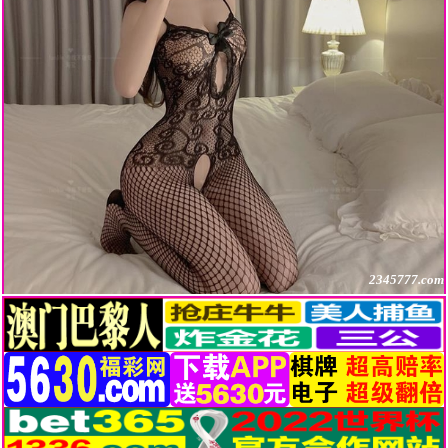
2345777.com