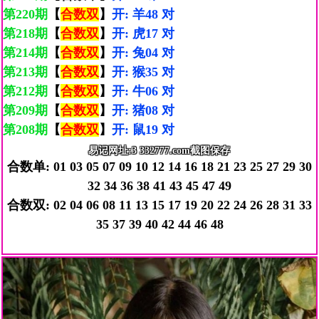
第220期
【
合数双
】
开: 羊48 对
第218期
【
合数双
】
开: 虎17 对
第214期
【
合数双
】
开: 兔04 对
第213期
【
合数双
】
开: 猴35 对
第212期
【
合数双
】
开: 牛06 对
第209期
【
合数双
】
开: 猪08 对
第208期
【
合数双
】
开: 鼠19 对
易记网址:3 332777.com截图保存
合数单: 01 03 05 07 09 10 12 14 16 18 21 23 25 27 29 30
32 34 36 38 41 43 45 47 49
合数双: 02 04 06 08 11 13 15 17 19 20 22 24 26 28 31 33
35 37 39 40 42 44 46 48