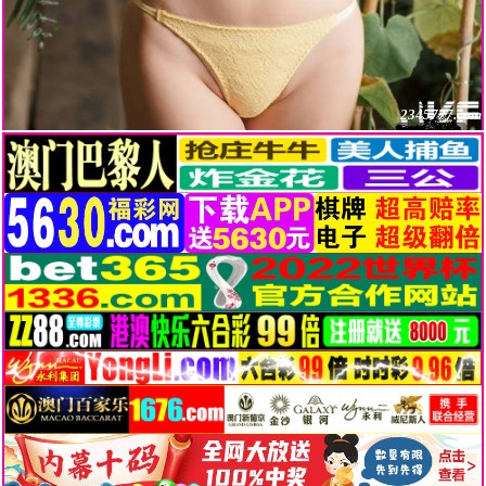
2345777.com