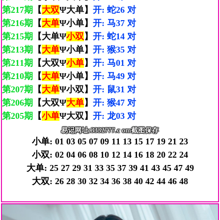
第217期
【
大双
Ψ大单
】
开: 蛇26 对
第216期
【
大单
Ψ小单
】
开: 马37 对
第215期
【
大单Ψ
小双
】
开: 蛇14 对
第213期
【
大单
Ψ小单
】
开: 猴35 对
第211期
【
大双Ψ
小单
】
开: 马01 对
第210期
【
大单
Ψ小单
】
开: 马49 对
第207期
【
大单
Ψ小双
】
开: 鼠31 对
第206期
【
大双Ψ
大单
】
开: 猴47 对
第205期
【
小单
Ψ大双
】
开: 龙03 对
易记网址:3332777.c om截图保存
小单: 01 03 05 07 09 11 13 15 17 19 21 23
小双: 02 04 06 08 10 12 14 16 18 20 22 24
大单: 25 27 29 31 33 35 37 39 41 43 45 47 49
大双: 26 28 30 32 34 36 38 40 42 44 46 48