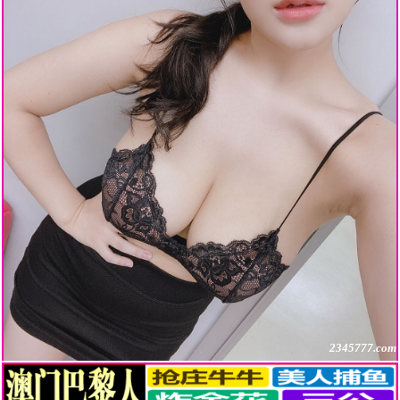
2345777.com