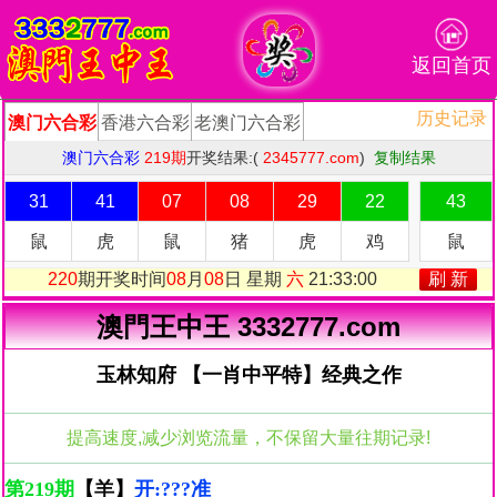
返回首页
澳門王中王 3332777.com
玉林知府
【一肖中平特】经典之作
提高速度,减少浏览流量，不保留大量往期记录!
第219期
【
羊
】
开:???准